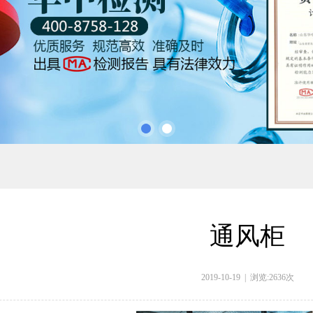
通风柜
2019-10-19 | 浏览:
2636
次