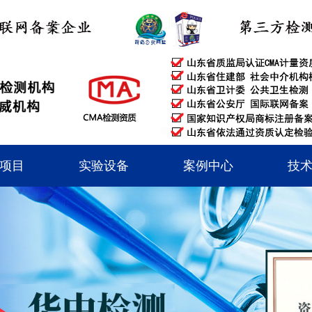
项目
实验设备
案例中心
技