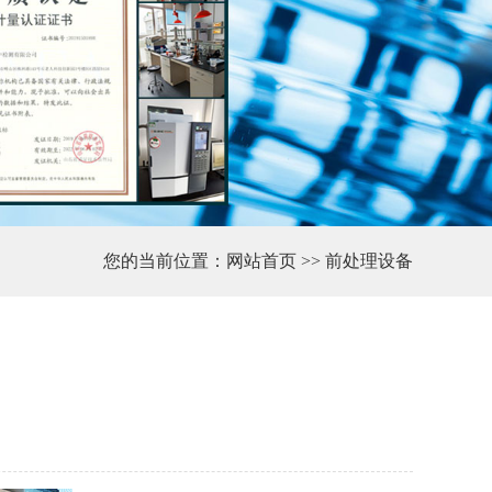
您的当前位置：
网站首页
>>
前处理设备