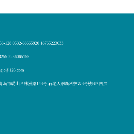
58-128 0532-88665920 18765223633
8255 2256065155
ngjc@126.com
青岛市崂山区株洲路143号 石老人创新科技园3号楼B区四层