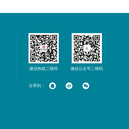
微信热线二维码
微信公众号二维码
分享到：